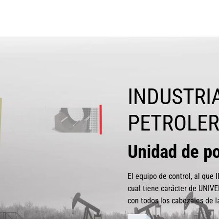
INDUSTRI
PETROLE
Unidad de p
El equipo de control, al qu
cual tiene carácter de UNIVE
con todos los cabezales de 