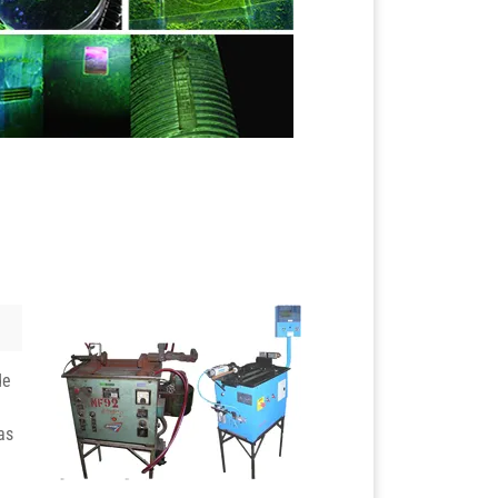
de
as